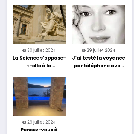
choisir le bon voyant
liés en voyance ?
en 2025
30 juillet 2024
29 juillet 2024
La Science s’oppose-
J’ai testé la voyance
t-elle à la
par téléphone avec
Philosophie ?
Helena Delclos
29 juillet 2024
Pensez-vous à