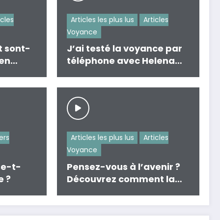
icles
Articles les plus lus
Articles
Voyance
t sont-
J’ai testé la voyance par
 en
téléphone avec Helena
Delclos
ers
Articles les plus lus
Articles
Voyance
se-t-
Pensez-vous à l’avenir ?
e ?
Découvrez comment la
voyance peut vous guider