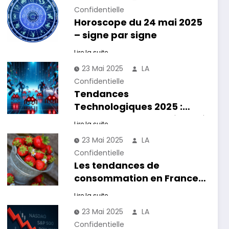
Confidentielle
Horoscope du 24 mai 2025
– signe par signe
Lire la suite
23 Mai 2025
LA
Confidentielle
Tendances
Technologiques 2025 :
Comment l’IA et la Sécurité
Lire la suite
redéfinissent l’Avenir
23 Mai 2025
LA
Confidentielle
Les tendances de
consommation en France
en 2025
Lire la suite
23 Mai 2025
LA
Confidentielle