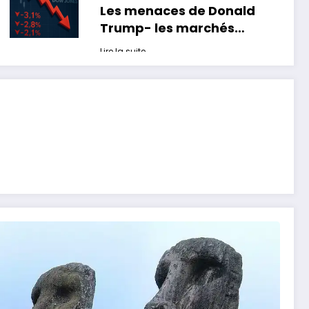
Les menaces de Donald
Trump- les marchés
paniquent …encore
Lire la suite