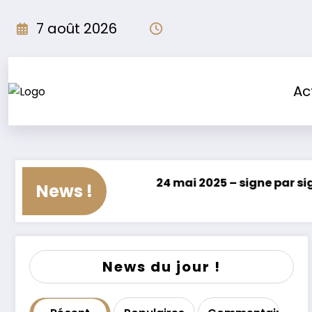
7 août 2026
Ac
roscope du 24 mai 2025 – signe par signe
Tendanc
News !
mai 2025
23 mai 2
News du jour !