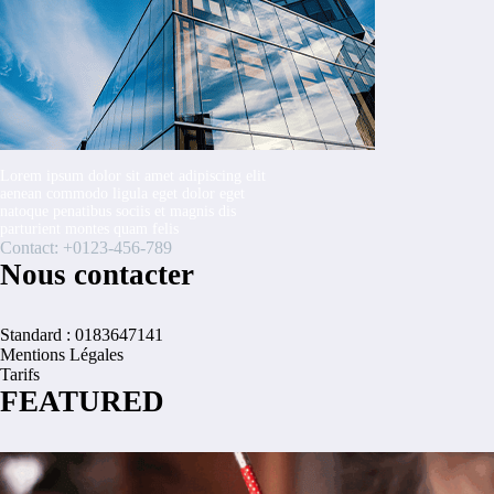
Lorem ipsum dolor sit amet adipiscing elit
aenean commodo ligula eget dolor eget
natoque penatibus sociis et magnis dis
parturient montes quam felis
Contact: +0123-456-789
Nous contacter
Standard : 0183647141
Mentions Légales
Tarifs
FEATURED