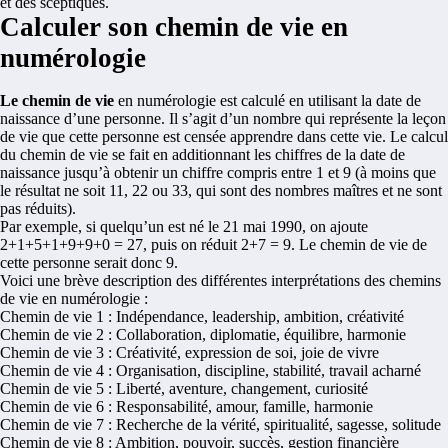
et des sceptiques.
Calculer son chemin de vie en
numérologie
Le chemin de vie
en numérologie est calculé en utilisant la date de
naissance d’une personne. Il s’agit d’un nombre qui représente la leçon
de vie que cette personne est censée apprendre dans cette vie. Le calcul
du chemin de vie se fait en additionnant les chiffres de la date de
naissance jusqu’à obtenir un chiffre compris entre 1 et 9 (à moins que
le résultat ne soit 11, 22 ou 33, qui sont des nombres maîtres et ne sont
pas réduits).
Par exemple, si quelqu’un est né le 21 mai 1990, on ajoute
2+1+5+1+9+9+0 = 27, puis on réduit 2+7 = 9. Le chemin de vie de
cette personne serait donc 9.
Voici une brève description des différentes interprétations des chemins
de vie en numérologie :
Chemin de vie 1 : Indépendance, leadership, ambition, créativité
Chemin de vie 2 : Collaboration, diplomatie, équilibre, harmonie
Chemin de vie 3 : Créativité, expression de soi, joie de vivre
Chemin de vie 4 : Organisation, discipline, stabilité, travail acharné
Chemin de vie 5 : Liberté, aventure, changement, curiosité
Chemin de vie 6 : Responsabilité, amour, famille, harmonie
Chemin de vie 7 : Recherche de la vérité, spiritualité, sagesse, solitude
Chemin de vie 8 : Ambition, pouvoir, succès, gestion financière