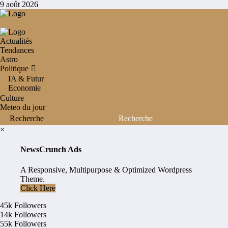
Aller
9 août 2026
au
contenu
Actualités
Tendances
Astro
Politique
IA & Futur
Economie
Culture
Meteo du jour
×
NewsCrunch Ads
A Responsive, Multipurpose & Optimized Wordpress
Theme.
Click Here
45k
Followers
14k
Followers
55k
Followers