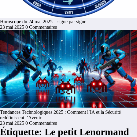
Horoscope du 24 mai 2025 – signe par signe
23 mai 2025
0 Commentaires
Tendances Technologiques 2025 : Comment l’IA et la Sécurité
redéfinissent l’Avenir
23 mai 2025
0 Commentaires
Étiquette: Le petit Lenormand