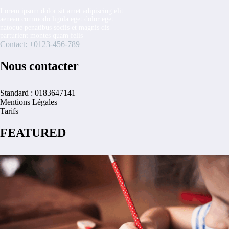
Lorem ipsum dolor sit amet adipiscing elit
aenean commodo ligula eget dolor eget
natoque penatibus sociis et magnis dis
parturient montes quam felis
Contact: +0123-456-789
Nous contacter
Standard : 0183647141
Mentions Légales
Tarifs
FEATURED