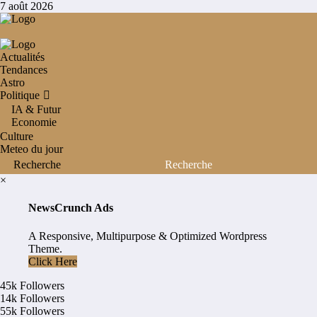
Aller
7 août 2026
au
contenu
Actualités
Tendances
Astro
Politique
IA & Futur
Economie
Culture
Meteo du jour
×
NewsCrunch Ads
A Responsive, Multipurpose & Optimized Wordpress
Theme.
Click Here
45k
Followers
14k
Followers
55k
Followers