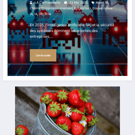
,
LA Confidentielle
23 Mai 2025
Agent IA
,
,
Chaîne D’approvisionnement
Entreprises
Gouvernance
,
,
IA
IA
Sécurité
En 2025, l’intelligence artificielle (IA) et la sécurité
des systèmes dominent les priorités des
entreprises,…
Lire la suite