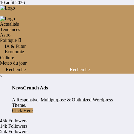
Aller
10 août 2026
au
contenu
Actualités
Tendances
Astro
Politique
IA & Futur
Economie
Culture
Meteo du jour
×
NewsCrunch Ads
A Responsive, Multipurpose & Optimized Wordpress
Theme.
Click Here
45k
Followers
14k
Followers
55k
Followers