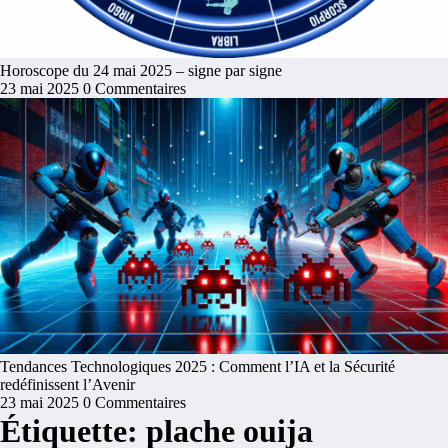
Horoscope du 24 mai 2025 – signe par signe
23 mai 2025
0 Commentaires
Tendances Technologiques 2025 : Comment l’IA et la Sécurité
redéfinissent l’Avenir
23 mai 2025
0 Commentaires
Étiquette: plache ouija