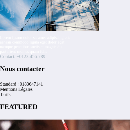
Lorem ipsum dolor sit amet adipiscing elit
aenean commodo ligula eget dolor eget
natoque penatibus sociis et magnis dis
parturient montes quam felis
Contact: +0123-456-789
Nous contacter
Standard : 0183647141
Mentions Légales
Tarifs
FEATURED