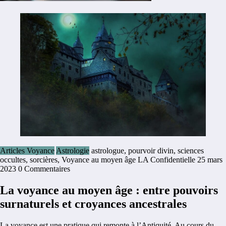
Articles Voyance
Astrologie
astrologue
,
pourvoir divin
,
sciences
occultes
,
sorcières
,
Voyance au moyen âge
LA Confidentielle
25 mars
2023
0 Commentaires
La voyance au moyen âge : entre pouvoirs
surnaturels et croyances ancestrales
La voyance est une pratique qui remonte à l’Antiquité. Au cours du