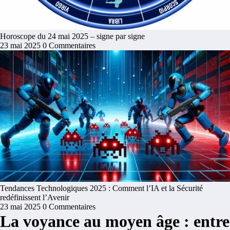
Horoscope du 24 mai 2025 – signe par signe
23 mai 2025
0 Commentaires
Tendances Technologiques 2025 : Comment l’IA et la Sécurité
redéfinissent l’Avenir
23 mai 2025
0 Commentaires
La voyance au moyen âge : entre