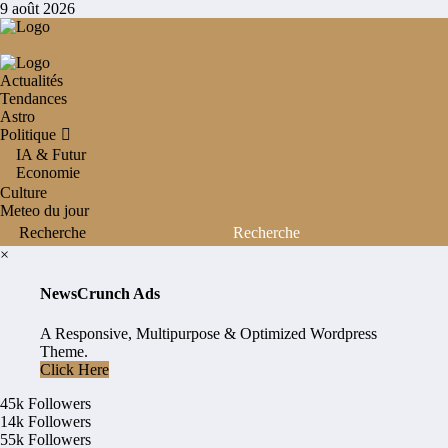
Aller
9 août 2026
au
contenu
Actualités
Tendances
Astro
Politique
IA & Futur
Economie
Culture
Meteo du jour
×
NewsCrunch Ads
A Responsive, Multipurpose & Optimized Wordpress
Theme.
Click Here
45k
Followers
14k
Followers
55k
Followers