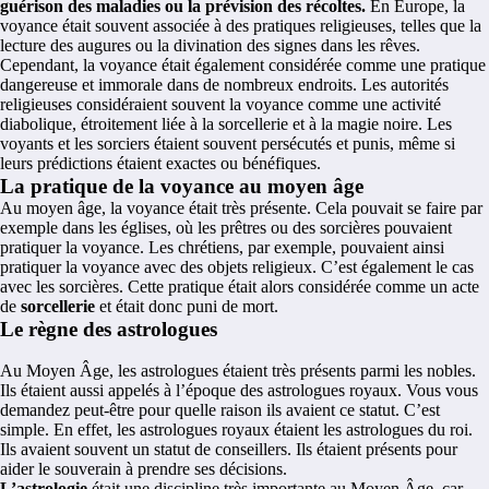
guérison des maladies ou la prévision des récoltes.
En Europe, la
voyance était souvent associée à des pratiques religieuses, telles que la
lecture des augures ou la divination des signes dans les rêves.
Cependant, la voyance était également considérée comme une pratique
dangereuse et immorale dans de nombreux endroits. Les autorités
religieuses considéraient souvent la voyance comme une activité
diabolique, étroitement liée à la sorcellerie et à la magie noire. Les
voyants et les sorciers étaient souvent persécutés et punis, même si
leurs prédictions étaient exactes ou bénéfiques.
La pratique de la voyance au moyen âge
Au moyen âge, la voyance était très présente. Cela pouvait se faire par
exemple dans les églises, où les prêtres ou des sorcières pouvaient
pratiquer la voyance. Les chrétiens, par exemple, pouvaient ainsi
pratiquer la voyance avec des objets religieux. C’est également le cas
avec les sorcières. Cette pratique était alors considérée comme un acte
de
sorcellerie
et était donc puni de mort.
Le règne des astrologues
Au Moyen Âge, les astrologues étaient très présents parmi les nobles.
Ils étaient aussi appelés à l’époque des astrologues royaux. Vous vous
demandez peut-être pour quelle raison ils avaient ce statut. C’est
simple. En effet, les astrologues royaux étaient les astrologues du roi.
Ils avaient souvent un statut de conseillers. Ils étaient présents pour
aider le souverain à prendre ses décisions.
L’astrologie
était une discipline très importante au Moyen Âge, car