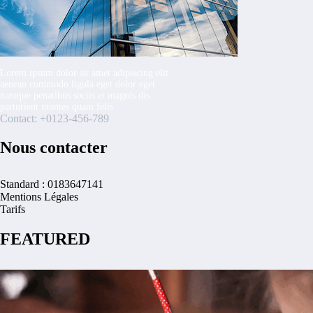
Lorem ipsum dolor sit amet adipiscing elit
aenean commodo ligula eget dolor eget
natoque penatibus sociis et magnis dis
parturient montes quam felis
Contact: +0123-456-789
Nous contacter
Standard : 0183647141
Mentions Légales
Tarifs
FEATURED