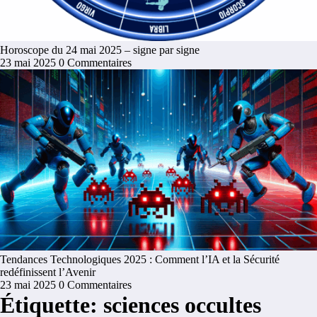
Horoscope du 24 mai 2025 – signe par signe
23 mai 2025
0 Commentaires
Tendances Technologiques 2025 : Comment l’IA et la Sécurité
redéfinissent l’Avenir
23 mai 2025
0 Commentaires
Étiquette: sciences occultes