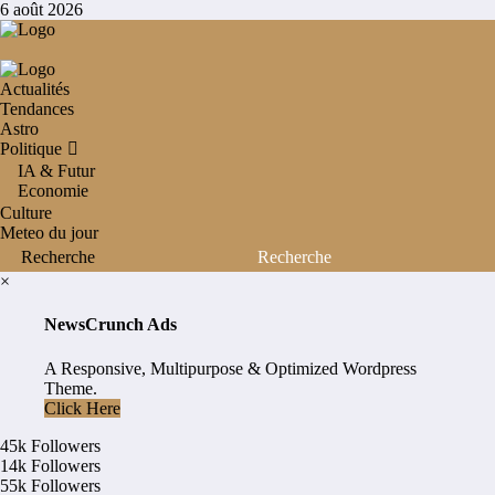
Aller
6 août 2026
au
contenu
Actualités
Tendances
Astro
Politique
IA & Futur
Economie
Culture
Meteo du jour
×
NewsCrunch Ads
A Responsive, Multipurpose & Optimized Wordpress
Theme.
Click Here
45k
Followers
14k
Followers
55k
Followers