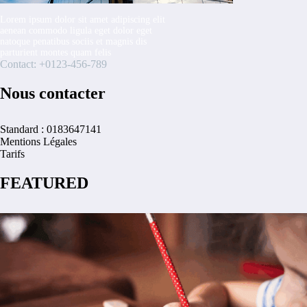
Lorem ipsum dolor sit amet adipiscing elit
aenean commodo ligula eget dolor eget
natoque penatibus sociis et magnis dis
parturient montes quam felis
Contact: +0123-456-789
Nous contacter
Standard : 0183647141
Mentions Légales
Tarifs
FEATURED