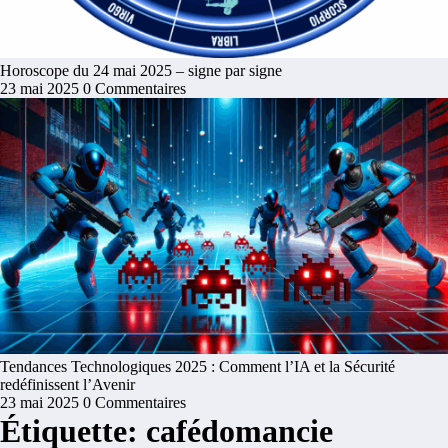
Horoscope du 24 mai 2025 – signe par signe
23 mai 2025
0 Commentaires
Tendances Technologiques 2025 : Comment l’IA et la Sécurité
redéfinissent l’Avenir
23 mai 2025
0 Commentaires
Étiquette: cafédomancie