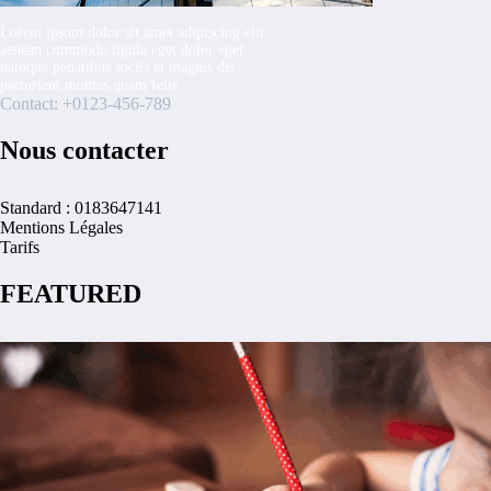
Lorem ipsum dolor sit amet adipiscing elit
aenean commodo ligula eget dolor eget
natoque penatibus sociis et magnis dis
parturient montes quam felis
Contact: +0123-456-789
Nous contacter
Standard : 0183647141
Mentions Légales
Tarifs
FEATURED