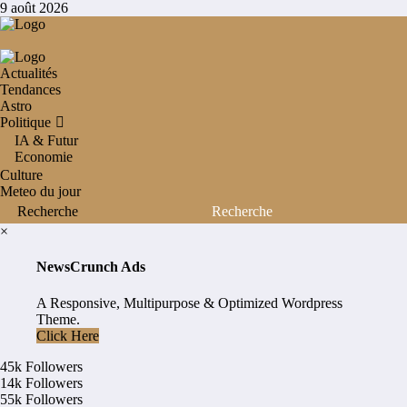
Aller
9 août 2026
au
contenu
Actualités
Tendances
Astro
Politique
IA & Futur
Economie
Culture
Meteo du jour
×
NewsCrunch Ads
A Responsive, Multipurpose & Optimized Wordpress
Theme.
Click Here
45k
Followers
14k
Followers
55k
Followers