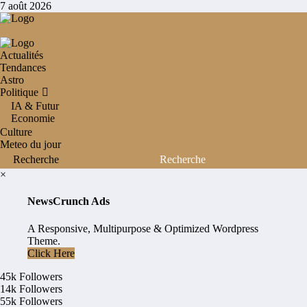
Aller
7 août 2026
au
contenu
Actualités
Tendances
Astro
Politique
IA & Futur
Economie
Culture
Meteo du jour
×
NewsCrunch Ads
A Responsive, Multipurpose & Optimized Wordpress
Theme.
Click Here
45k
Followers
14k
Followers
55k
Followers