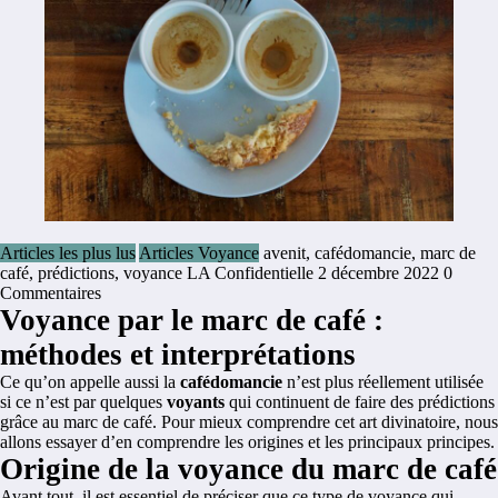
Articles les plus lus
Articles Voyance
avenit
,
cafédomancie
,
marc de
café
,
prédictions
,
voyance
LA Confidentielle
2 décembre 2022
0
Commentaires
Voyance par le marc de café :
méthodes et interprétations
Ce qu’on appelle aussi la
cafédomancie
n’est plus réellement utilisée
si ce n’est par quelques
voyants
qui continuent de faire des prédictions
grâce au marc de café. Pour mieux comprendre cet art divinatoire, nous
allons essayer d’en comprendre les origines et les principaux principes.
Origine de la voyance du marc de café
Avant tout, il est essentiel de préciser que ce type de voyance qui