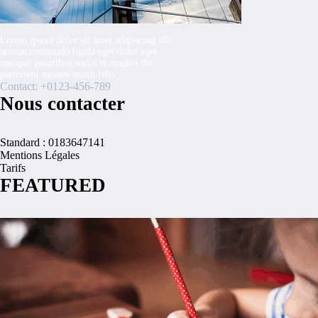
Lorem ipsum dolor sit amet adipiscing elit
aenean commodo ligula eget dolor eget
natoque penatibus sociis et magnis dis
parturient montes quam felis
Contact: +0123-456-789
Nous contacter
Standard : 0183647141
Mentions Légales
Tarifs
FEATURED