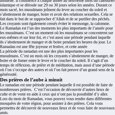
annuelle. Il commence à chaque année au neuvième mois du calendrier
islamique et se déroule sur 29 ou 30 jours selon les années. Durant ce
mois sacré, les musulmans jeûnent du lever au coucher du soleil et
s’abstiennent de manger, boire et avoir des relations sexuelles. Cela se
fait dans le but de se rapprocher d’Allah et de se purifier des péchés.
Les croyants sont également censés éviter le mensonge, la calomnie.
Le Ramadan est l’un des moments les plus importants de l’année pour
les musulmans. C’est un moment où les musulmans se concentrent sur
eux-mêmes et sur leur foi, et c’est aussi une période pendant laquelle
ils s’abstiennent de manger et de boire pendant les heures du jour. Le
Ramadan est une fête joyeuse et festive, et cette année
La période du ramadan est une des plus importantes pour les
musulmans. C’est un mois où les croyants s’abstiennent de manger, de
boire et de fumer entre le lever et le coucher du soleil. Il s’agit d’un
temps de réflexion, de prière et de méditation, mais aussi d’une période
où l’on s’occupe des autres et où l’on fait preuve d’un grand sens de la
générosité.
Des prières de l’aube à minuit
Le ramadan est une période pendant laquelle il est possible de faire de
nombreuses prières. C’est l’occasion de découvrir d’autres lieux de
culte et de venir en aide à ceux qui n’ont pas la possibilité d’y aller.
Lors du mois de Ramadan, vous pouvez vous rendre dans différentes
mosquées de votre région, pour assister à des prières. Cela vous
permettra de découvrir de nouveaux lieux et de vous faire de nouveaux
amis.