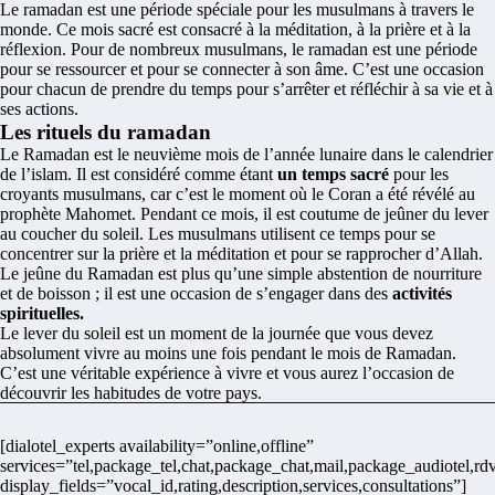
Le ramadan est une période spéciale pour les musulmans à travers le
monde. Ce mois sacré est consacré à la méditation, à la prière et à la
réflexion. Pour de nombreux musulmans, le ramadan est une période
pour se ressourcer et pour se connecter à son âme. C’est une occasion
pour chacun de prendre du temps pour s’arrêter et réfléchir à sa vie et à
ses actions.
Les rituels du ramadan
Le Ramadan est le neuvième mois de l’année lunaire dans le calendrier
de l’islam. Il est considéré comme étant
un temps sacré
pour les
croyants musulmans, car c’est le moment où le Coran a été révélé au
prophète Mahomet. Pendant ce mois, il est coutume de jeûner du lever
au coucher du soleil. Les musulmans utilisent ce temps pour se
concentrer sur la prière et la méditation et pour se rapprocher d’Allah.
Le jeûne du Ramadan est plus qu’une simple abstention de nourriture
et de boisson ; il est une occasion de s’engager dans des
activités
spirituelles.
Le lever du soleil est un moment de la journée que vous devez
absolument vivre au moins une fois pendant le mois de
Ramadan
.
C’est une véritable expérience à vivre et vous aurez l’occasion de
découvrir les habitudes de votre pays.
[dialotel_experts availability=”online,offline”
services=”tel,package_tel,chat,package_chat,mail,package_audiotel,rdv
display_fields=”vocal_id,rating,description,services,consultations”]