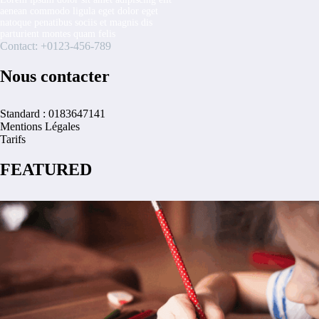
aenean commodo ligula eget dolor eget
natoque penatibus sociis et magnis dis
parturient montes quam felis
Contact: +0123-456-789
Nous contacter
Standard : 0183647141
Mentions Légales
Tarifs
FEATURED