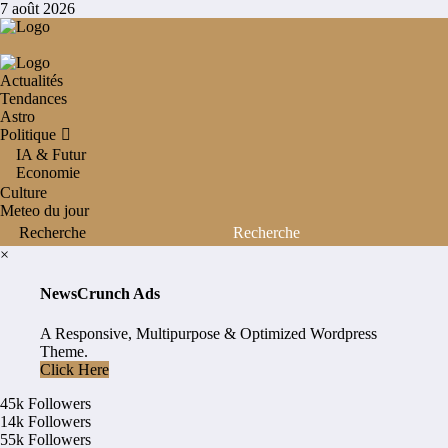
Aller
7 août 2026
au
contenu
Actualités
Tendances
Astro
Politique
IA & Futur
Economie
Culture
Meteo du jour
×
NewsCrunch Ads
A Responsive, Multipurpose & Optimized Wordpress
Theme.
Click Here
45k
Followers
14k
Followers
55k
Followers