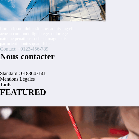
Lorem ipsum dolor sit amet adipiscing elit
aenean commodo ligula eget dolor eget
natoque penatibus sociis et magnis dis
parturient montes quam felis
Contact: +0123-456-789
Nous contacter
Standard : 0183647141
Mentions Légales
Tarifs
FEATURED