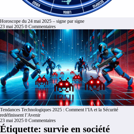
Horoscope du 24 mai 2025 – signe par signe
23 mai 2025
0 Commentaires
Tendances Technologiques 2025 : Comment l’IA et la Sécurité
redéfinissent l’Avenir
23 mai 2025
0 Commentaires
Étiquette: survie en société