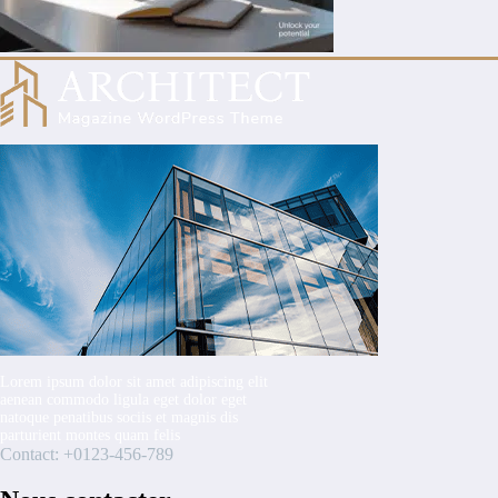
Lorem ipsum dolor sit amet adipiscing elit
aenean commodo ligula eget dolor eget
natoque penatibus sociis et magnis dis
parturient montes quam felis
Contact: +0123-456-789