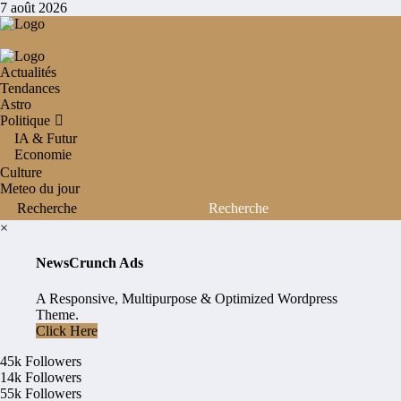
Aller
7 août 2026
au
contenu
Actualités
Tendances
Astro
Politique
IA & Futur
Economie
Culture
Meteo du jour
×
NewsCrunch Ads
A Responsive, Multipurpose & Optimized Wordpress
Theme.
Click Here
45k
Followers
14k
Followers
55k
Followers