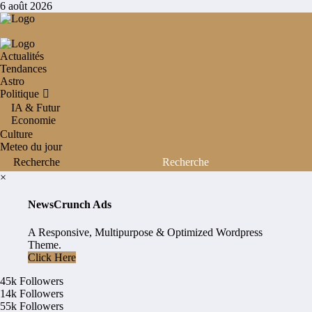
Aller
6 août 2026
au
contenu
Actualités
Tendances
Astro
Politique
IA & Futur
Economie
Culture
Meteo du jour
×
NewsCrunch Ads
A Responsive, Multipurpose & Optimized Wordpress
Theme.
Click Here
45k
Followers
14k
Followers
55k
Followers