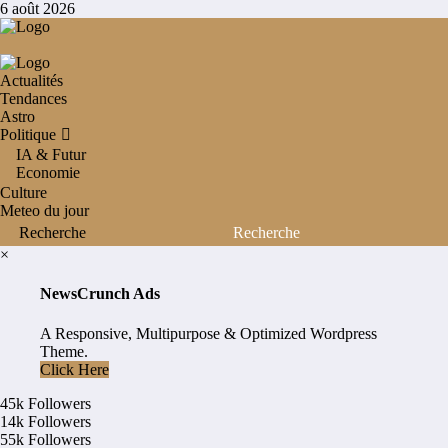
Aller
6 août 2026
au
contenu
Actualités
Tendances
Astro
Politique
IA & Futur
Economie
Culture
Meteo du jour
×
NewsCrunch Ads
A Responsive, Multipurpose & Optimized Wordpress
Theme.
Click Here
45k
Followers
14k
Followers
55k
Followers