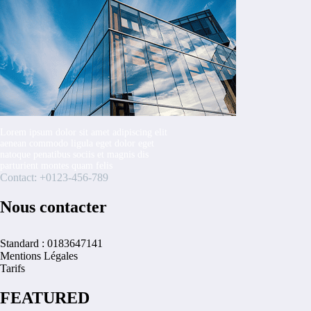
Lorem ipsum dolor sit amet adipiscing elit
aenean commodo ligula eget dolor eget
natoque penatibus sociis et magnis dis
parturient montes quam felis
Contact: +0123-456-789
Nous contacter
Standard : 0183647141
Mentions Légales
Tarifs
FEATURED