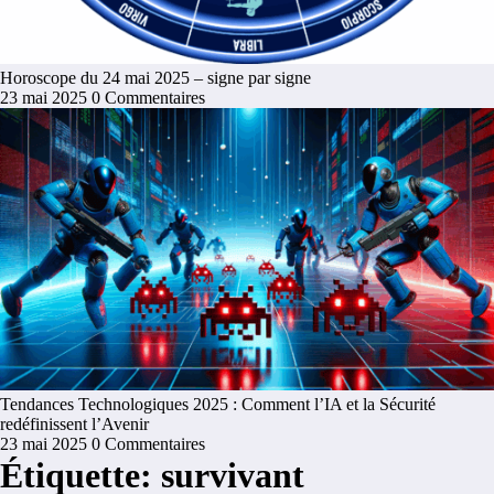
Horoscope du 24 mai 2025 – signe par signe
23 mai 2025
0 Commentaires
Tendances Technologiques 2025 : Comment l’IA et la Sécurité
redéfinissent l’Avenir
23 mai 2025
0 Commentaires
Étiquette: survivant