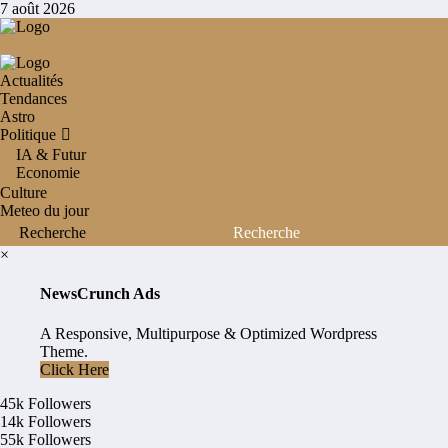
Aller
7 août 2026
au
contenu
Actualités
Tendances
Astro
Politique
IA & Futur
Economie
Culture
Meteo du jour
×
NewsCrunch Ads
A Responsive, Multipurpose & Optimized Wordpress
Theme.
Click Here
45k
Followers
14k
Followers
55k
Followers