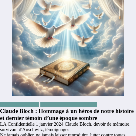
Brèves de comptoirs
Divers voyance et prédictions
Claude Bloch : Hommage à un héros de notre histoire
et dernier témoin d’une époque sombre
LA Confidentielle
1 janvier 2024
Claude Bloch
,
devoir de mémoire
,
survivant d'Auschwitz
,
témoignages
Ne jamais oublier, ne jamais laisser reproduire, lutter contre toutes