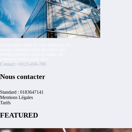
Lorem ipsum dolor sit amet adipiscing elit
aenean commodo ligula eget dolor eget
natoque penatibus sociis et magnis dis
parturient montes quam felis
Contact: +0123-456-789
Nous contacter
Standard : 0183647141
Mentions Légales
Tarifs
FEATURED