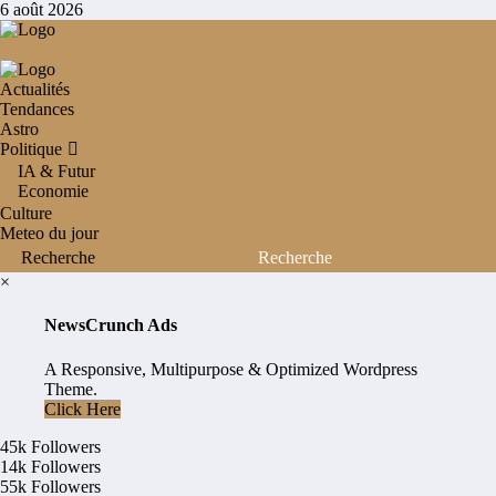
Aller
6 août 2026
au
contenu
Actualités
Tendances
Astro
Politique
IA & Futur
Economie
Culture
Meteo du jour
×
NewsCrunch Ads
A Responsive, Multipurpose & Optimized Wordpress
Theme.
Click Here
45k
Followers
14k
Followers
55k
Followers