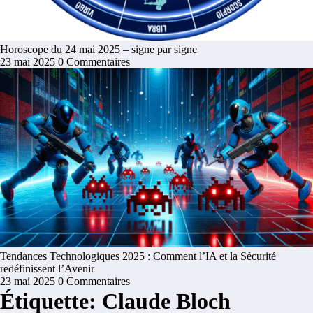
Horoscope du 24 mai 2025 – signe par signe
23 mai 2025
0 Commentaires
Tendances Technologiques 2025 : Comment l’IA et la Sécurité
redéfinissent l’Avenir
23 mai 2025
0 Commentaires
Étiquette: Claude Bloch