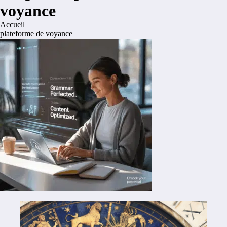
voyance
Accueil
plateforme de voyance