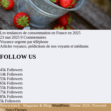
Les tendances de consommation en France en 2025
23 mai 2025
0 Commentaires
Voyance urgente par téléphone
Articles voyance, prédictions de nos voyants et médiums
FOLLOW US
45k
Followers
14k
Followers
55k
Followers
65k
Followers
55k
Followers
75k
Followers
85k
Followers
5k
Followers
Newscrunch - Magazine & Blog
WordPress
Thème 2026 | Powered
By
SpiceThemes