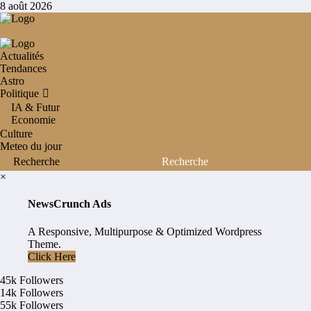
Aller
8 août 2026
au
contenu
Actualités
Tendances
Astro
Politique
IA & Futur
Economie
Culture
Meteo du jour
×
NewsCrunch Ads
A Responsive, Multipurpose & Optimized Wordpress
Theme.
Click Here
45k
Followers
14k
Followers
55k
Followers