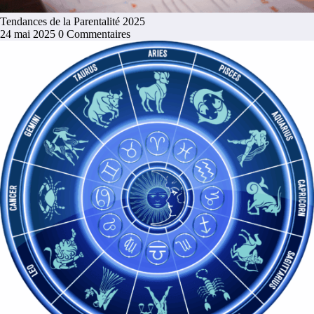
Tendances de la Parentalité 2025
24 mai 2025
0 Commentaires