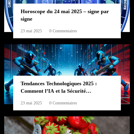
Horoscope du 24 mai 2025 – signe par
signe
23 mai 2025
0 Commentaires
Tendances Technologiques 2025 :
Comment l’IA et la Sécurité
redéfinissent l’Avenir
23 mai 2025
0 Commentaires