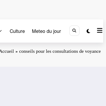
Culture
Meteo du jour
Accueil
conseils pour les consultations de voyance