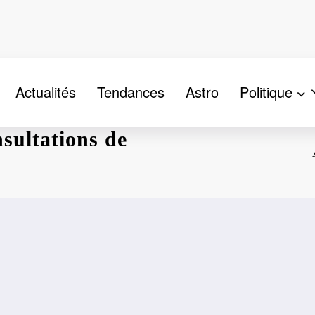
Actualités
Tendances
Astro
Politique
nsultations de