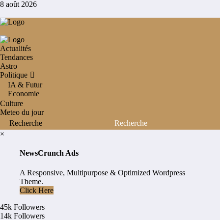
Aller
8 août 2026
au
contenu
Actualités
Tendances
Astro
Politique
IA & Futur
Economie
Culture
Meteo du jour
×
NewsCrunch Ads
A Responsive, Multipurpose & Optimized Wordpress
Theme.
Click Here
45k
Followers
14k
Followers