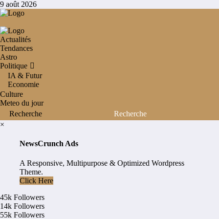
Aller
9 août 2026
au
contenu
Actualités
Tendances
Astro
Politique
IA & Futur
Economie
Culture
Meteo du jour
×
NewsCrunch Ads
A Responsive, Multipurpose & Optimized Wordpress
Theme.
Click Here
45k
Followers
14k
Followers
55k
Followers