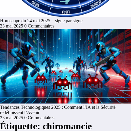
Horoscope du 24 mai 2025 – signe par signe
23 mai 2025
0 Commentaires
Tendances Technologiques 2025 : Comment l’IA et la Sécurité
redéfinissent l’Avenir
23 mai 2025
0 Commentaires
Étiquette: chiromancie