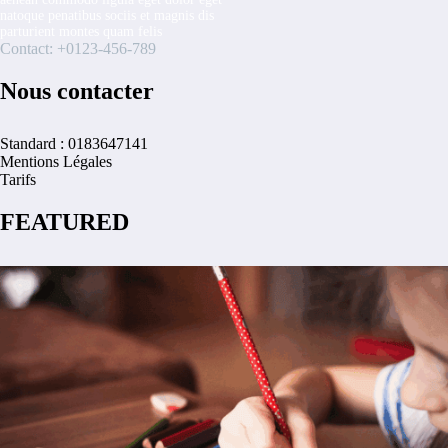
natoque penatibus sociis et magnis dis
parturient montes quam felis
Contact: +0123-456-789
Nous contacter
Standard : 0183647141
Mentions Légales
Tarifs
FEATURED