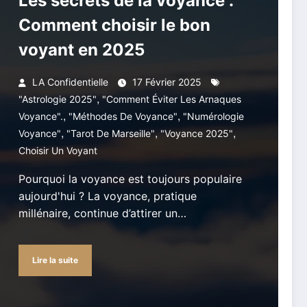
Les secrets de la voyance :
Comment choisir le bon
voyant en 2025
LA Confidentielle
17 Février 2025
,
"astrologie 2025"
"comment Éviter Les Arnaques
,
,
Voyance".
"méthodes De Voyance"
"numérologie
,
,
,
Voyance"
"tarot De Marseille"
"voyance 2025"
Choisir Un Voyant
Pourquoi la voyance est toujours populaire
aujourd'hui ? La voyance, pratique
millénaire, continue d’attirer un…
Lire la suite