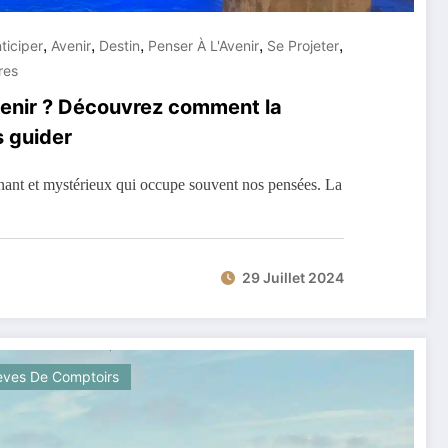
,
,
,
,
,
ticiper
Avenir
Destin
Penser À L'Avenir
Se Projeter
res
venir ? Découvrez comment la
 guider
inant et mystérieux qui occupe souvent nos pensées. La
29 Juillet 2024
èves De Comptoirs