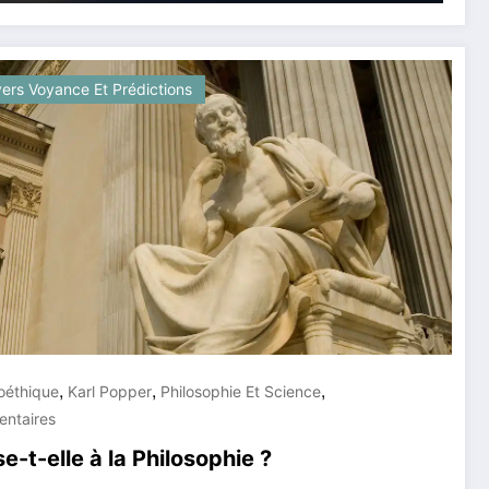
vers Voyance Et Prédictions
,
,
,
oéthique
Karl Popper
Philosophie Et Science
ntaires
-t-elle à la Philosophie ?