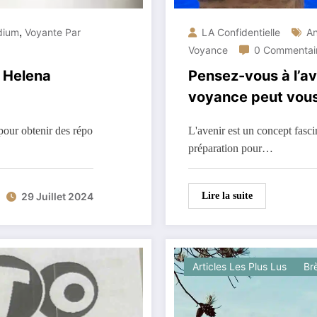
,
dium
Voyante Par
LA Confidentielle
An
Voyance
0 Commentai
c Helena
Pensez-vous à l’a
voyance peut vous
pour obtenir des répo
L'avenir est un concept fasc
préparation pour…
Lire la suite
29 Juillet 2024
Articles Les Plus Lus
Br