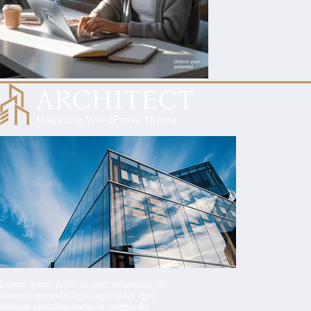
Lorem ipsum dolor sit amet adipiscing elit
aenean commodo ligula eget dolor eget
natoque penatibus sociis et magnis dis