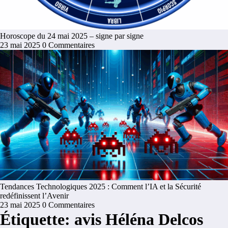
Horoscope du 24 mai 2025 – signe par signe
23 mai 2025
0 Commentaires
Tendances Technologiques 2025 : Comment l’IA et la Sécurité
redéfinissent l’Avenir
23 mai 2025
0 Commentaires
Étiquette: avis Héléna Delcos