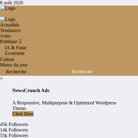
Aller
8 août 2026
au
contenu
Actualités
Tendances
Astro
Politique
IA & Futur
Economie
Culture
Meteo du jour
×
NewsCrunch Ads
A Responsive, Multipurpose & Optimized Wordpress
Theme.
Click Here
45k
Followers
14k
Followers
55k
Followers