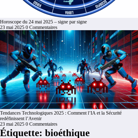
Horoscope du 24 mai 2025 – signe par signe
23 mai 2025
0 Commentaires
Tendances Technologiques 2025 : Comment l’IA et la Sécurité
redéfinissent l’Avenir
23 mai 2025
0 Commentaires
Étiquette: bioéthique