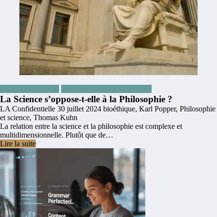
Articles les plus lus
Divers voyance et prédictions
La Science s’oppose-t-elle à la Philosophie ?
LA Confidentielle
30 juillet 2024
bioéthique
,
Karl Popper
,
Philosophie
et science
,
Thomas Kuhn
La relation entre la science et la philosophie est complexe et
multidimensionnelle. Plutôt que de…
Lire la suite