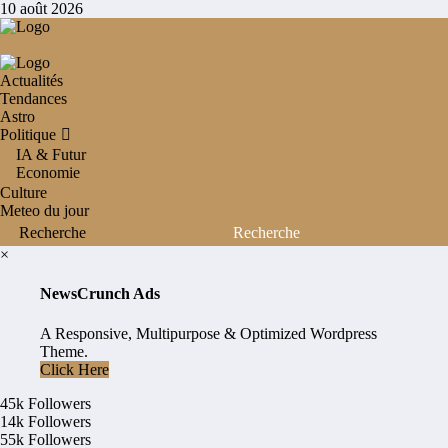
Aller
10 août 2026
au
contenu
Actualités
Tendances
Astro
Politique
IA & Futur
Economie
Culture
Meteo du jour
×
NewsCrunch Ads
A Responsive, Multipurpose & Optimized Wordpress
Theme.
Click Here
45k
Followers
14k
Followers
55k
Followers