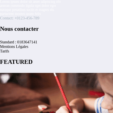
Lorem ipsum dolor sit amet adipiscing elit
aenean commodo ligula eget dolor eget
natoque penatibus sociis et magnis dis
parturient montes quam felis
Contact: +0123-456-789
Nous contacter
Standard : 0183647141
Mentions Légales
Tarifs
FEATURED