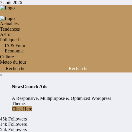
Aller
7 août 2026
au
contenu
Actualités
Tendances
Astro
Politique
IA & Futur
Economie
Culture
Meteo du jour
×
NewsCrunch Ads
A Responsive, Multipurpose & Optimized Wordpress
Theme.
Click Here
45k
Followers
14k
Followers
55k
Followers