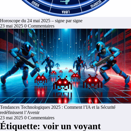
Horoscope du 24 mai 2025 – signe par signe
23 mai 2025
0 Commentaires
Tendances Technologiques 2025 : Comment l’IA et la Sécurité
redéfinissent l’Avenir
23 mai 2025
0 Commentaires
Étiquette: voir un voyant