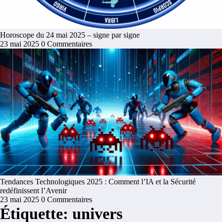
Horoscope du 24 mai 2025 – signe par signe
23 mai 2025
0 Commentaires
Tendances Technologiques 2025 : Comment l’IA et la Sécurité
redéfinissent l’Avenir
23 mai 2025
0 Commentaires
Étiquette: univers