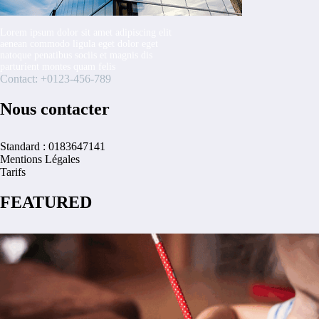
Lorem ipsum dolor sit amet adipiscing elit
aenean commodo ligula eget dolor eget
natoque penatibus sociis et magnis dis
parturient montes quam felis
Contact: +0123-456-789
Nous contacter
Standard : 0183647141
Mentions Légales
Tarifs
FEATURED