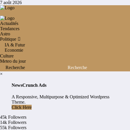
Aller
7 août 2026
au
contenu
Actualités
Tendances
Astro
Politique
IA & Futur
Economie
Culture
Meteo du jour
×
NewsCrunch Ads
A Responsive, Multipurpose & Optimized Wordpress
Theme.
Click Here
45k
Followers
14k
Followers
55k
Followers