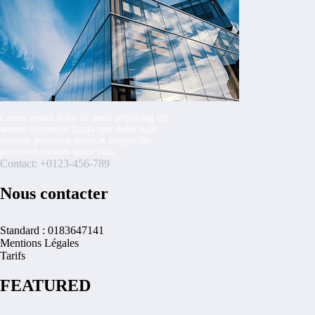
Lorem ipsum dolor sit amet adipiscing elit
aenean commodo ligula eget dolor eget
natoque penatibus sociis et magnis dis
parturient montes quam felis
Contact: +0123-456-789
Nous contacter
Standard : 0183647141
Mentions Légales
Tarifs
FEATURED