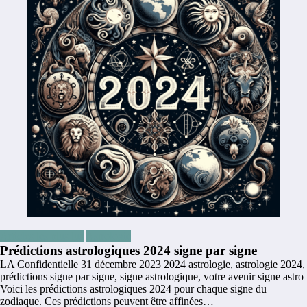
Articles les plus lus
Astrologie
Prédictions astrologiques 2024 signe par signe
LA Confidentielle
31 décembre 2023
2024 astrologie
,
astrologie 2024
,
prédictions signe par signe
,
signe astrologique
,
votre avenir signe astro
Voici les prédictions astrologiques 2024 pour chaque signe du
zodiaque. Ces prédictions peuvent être affinées…