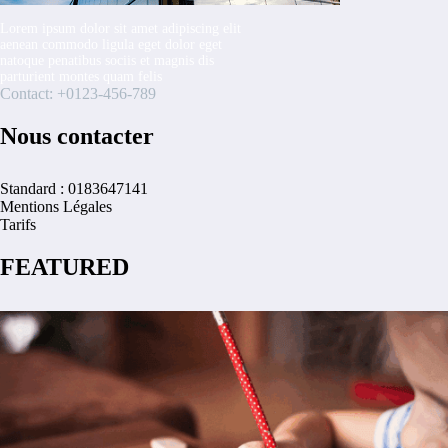
Lorem ipsum dolor sit amet adipiscing elit
aenean commodo ligula eget dolor eget
natoque penatibus sociis et magnis dis
parturient montes quam felis
Contact: +0123-456-789
Nous contacter
Standard : 0183647141
Mentions Légales
Tarifs
FEATURED