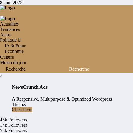
Aller
8 août 2026
au
contenu
Actualités
Tendances
Astro
Politique
IA & Futur
Economie
Culture
Meteo du jour
×
NewsCrunch Ads
A Responsive, Multipurpose & Optimized Wordpress
Theme.
Click Here
45k
Followers
14k
Followers
55k
Followers