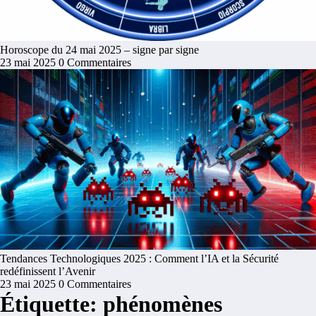
Horoscope du 24 mai 2025 – signe par signe
23 mai 2025
0 Commentaires
Tendances Technologiques 2025 : Comment l’IA et la Sécurité
redéfinissent l’Avenir
23 mai 2025
0 Commentaires
Étiquette: phénomènes