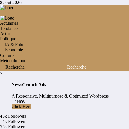
Aller
8 août 2026
au
contenu
Actualités
Tendances
Astro
Politique
IA & Futur
Economie
Culture
Meteo du jour
×
NewsCrunch Ads
A Responsive, Multipurpose & Optimized Wordpress
Theme.
Click Here
45k
Followers
14k
Followers
55k
Followers