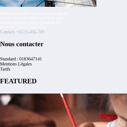
Lorem ipsum dolor sit amet adipiscing elit
aenean commodo ligula eget dolor eget
natoque penatibus sociis et magnis dis
parturient montes quam felis
Contact: +0123-456-789
Nous contacter
Standard : 0183647141
Mentions Légales
Tarifs
FEATURED