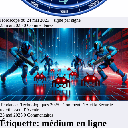
Horoscope du 24 mai 2025 – signe par signe
23 mai 2025
0 Commentaires
Tendances Technologiques 2025 : Comment l’IA et la Sécurité
redéfinissent l’Avenir
23 mai 2025
0 Commentaires
Étiquette: médium en ligne