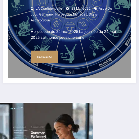
LA Confidentielle
23 Mai 2025
Astro Du
,
,
,
Jour
Gémeaux
Horoscope Mai 2025
Signe
Astrologique
Horoscope du 24 mai 2025 La journée du 24 mai
2025 s’annonce sous une Lune…
Lire la suite