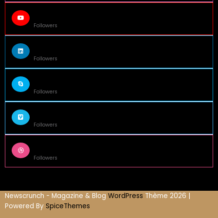
65k
Followers
55k
Followers
75k
Followers
85k
Followers
5k
Followers
Newscrunch - Magazine & Blog
WordPress
Thème 2026 |
Powered By
SpiceThemes