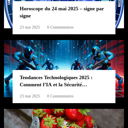
Horoscope du 24 mai 2025 – signe par
signe
23 mai 2025
0 Commentaires
Tendances Technologiques 2025 :
Comment l’IA et la Sécurité
redéfinissent l’Avenir
23 mai 2025
0 Commentaires