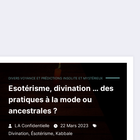
DIVERS VOYANCE ET PRÉDICTIONS
INSOLITE ET MYSTÉRIEUX
Esotérisme, divination … des
pratiques à la mode ou
ancestrales ?
LA Confidentielle
22 Mars 2023
,
,
Divination
Ésotérisme
Kabbale