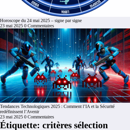
Horoscope du 24 mai 2025 – signe par signe
23 mai 2025
0 Commentaires
Tendances Technologiques 2025 : Comment l’IA et la Sécurité
redéfinissent l’Avenir
23 mai 2025
0 Commentaires
Étiquette: critères sélection