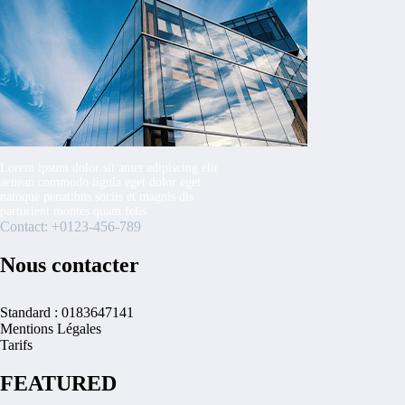
Lorem ipsum dolor sit amet adipiscing elit
aenean commodo ligula eget dolor eget
natoque penatibus sociis et magnis dis
parturient montes quam felis
Contact: +0123-456-789
Nous contacter
Standard : 0183647141
Mentions Légales
Tarifs
FEATURED