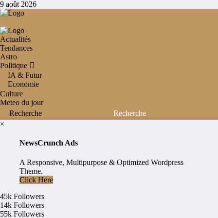
Aller
9 août 2026
au
contenu
Actualités
Tendances
Astro
Politique
IA & Futur
Economie
Culture
Meteo du jour
×
NewsCrunch Ads
A Responsive, Multipurpose & Optimized Wordpress
Theme.
Click Here
45k
Followers
14k
Followers
55k
Followers