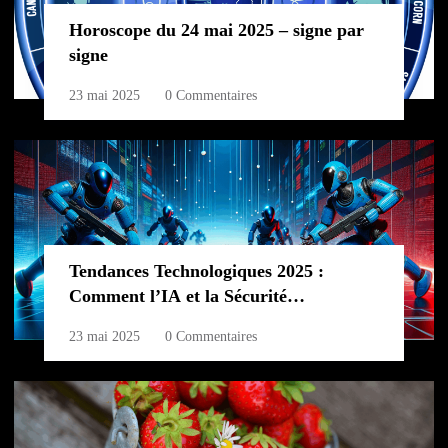
Horoscope du 24 mai 2025 – signe par
signe
23 mai 2025
0 Commentaires
Tendances Technologiques 2025 :
Comment l’IA et la Sécurité
redéfinissent l’Avenir
23 mai 2025
0 Commentaires