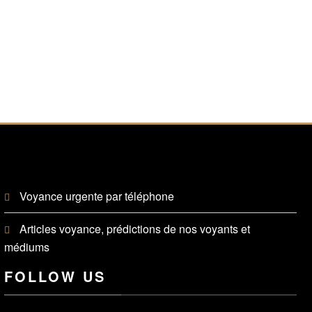
Voyance urgente par téléphone
Articles voyance, prédictions de nos voyants et
médiums
FOLLOW US