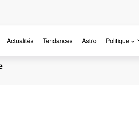
Actualités
Tendances
Astro
Politique
e